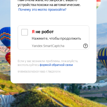
Нам очень жаль, но запросы с вашего
устройства похожи на автоматические.
Почему это могло произойти?
Я не робот
Нажмите, чтобы продолжить
Yandex SmartCaptcha
Если у вас возникли проблемы, пожалуйста,
воспользуйтесь
формой обратной связи
9189456501654311660
:
1786201014