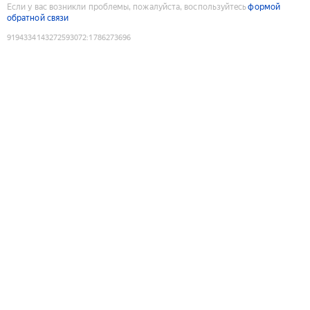
Если у вас возникли проблемы, пожалуйста, воспользуйтесь
формой
обратной связи
9194334143272593072
:
1786273696