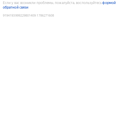
Если у вас возникли проблемы, пожалуйста, воспользуйтесь
формой
обратной связи
9194193999229801409
:
1786271608