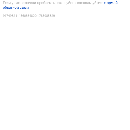
Если у вас возникли проблемы, пожалуйста, воспользуйтесь
формой
обратной связи
9174982111560364820
:
1785985329