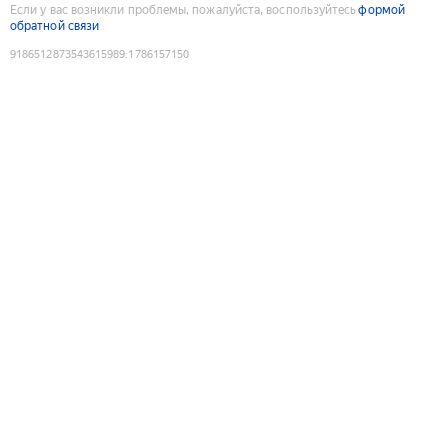
Если у вас возникли проблемы, пожалуйста, воспользуйтесь
формой
обратной связи
9186512873543615989
:
1786157150