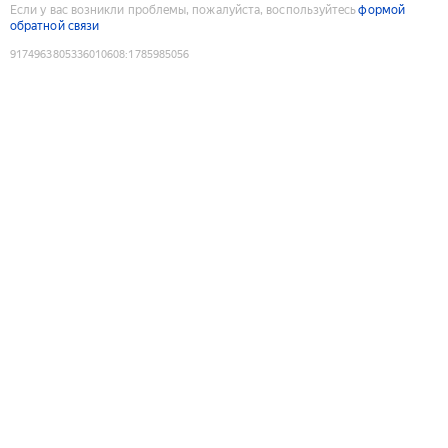
Если у вас возникли проблемы, пожалуйста, воспользуйтесь
формой
обратной связи
9174963805336010608
:
1785985056