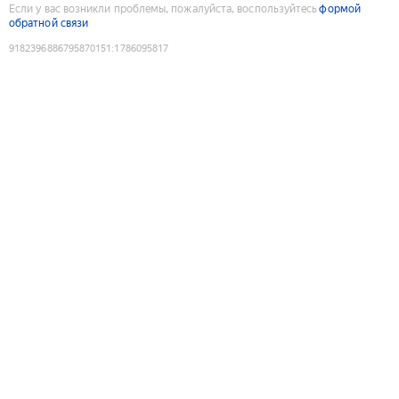
Если у вас возникли проблемы, пожалуйста, воспользуйтесь
формой
обратной связи
9182396886795870151
:
1786095817