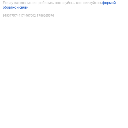
Если у вас возникли проблемы, пожалуйста, воспользуйтесь
формой
обратной связи
9193775744174467002
:
1786265376