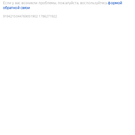
Если у вас возникли проблемы, пожалуйста, воспользуйтесь
формой
обратной связи
9194215044769051902
:
1786271922