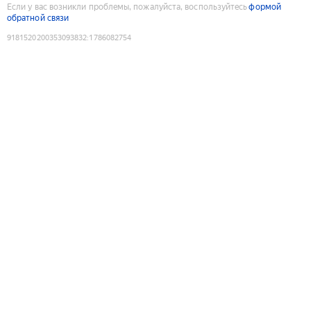
Если у вас возникли проблемы, пожалуйста, воспользуйтесь
формой
обратной связи
9181520200353093832
:
1786082754