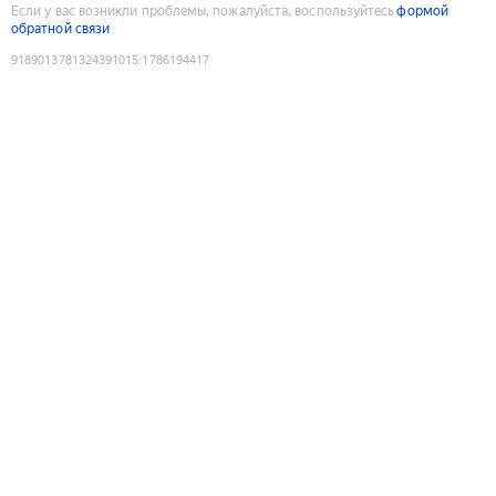
Если у вас возникли проблемы, пожалуйста, воспользуйтесь
формой
обратной связи
9189013781324391015
:
1786194417