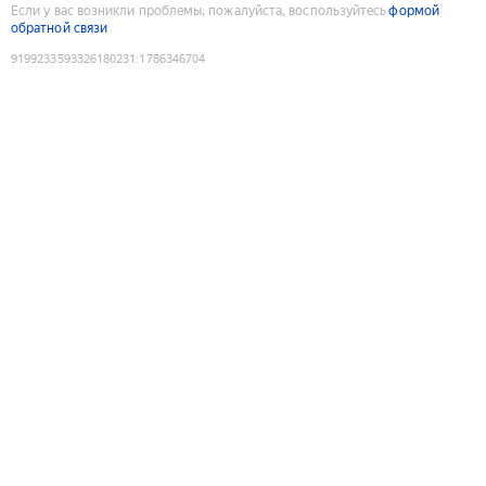
Если у вас возникли проблемы, пожалуйста, воспользуйтесь
формой
обратной связи
9199233593326180231
:
1786346704