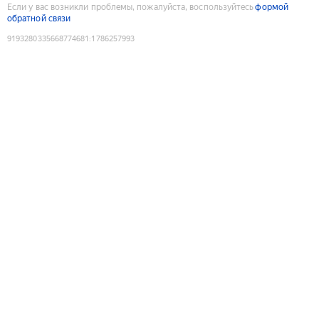
Если у вас возникли проблемы, пожалуйста, воспользуйтесь
формой
обратной связи
9193280335668774681
:
1786257993