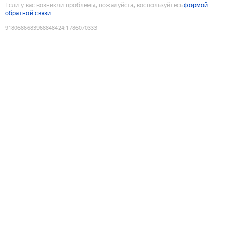
Если у вас возникли проблемы, пожалуйста, воспользуйтесь
формой
обратной связи
9180686683968848424
:
1786070333