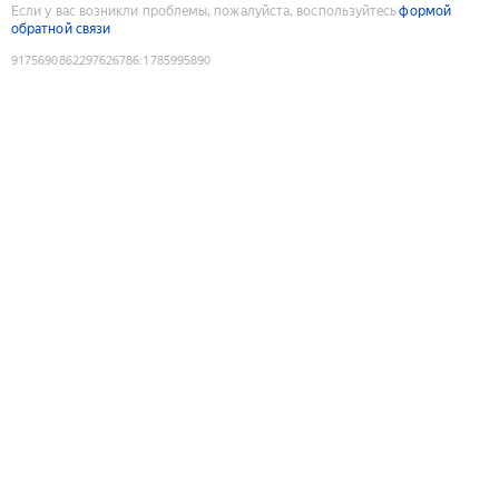
Если у вас возникли проблемы, пожалуйста, воспользуйтесь
формой
обратной связи
9175690862297626786
:
1785995890