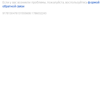
Если у вас возникли проблемы, пожалуйста, воспользуйтесь
формой
обратной связи
9178130476131555608
:
1786032243