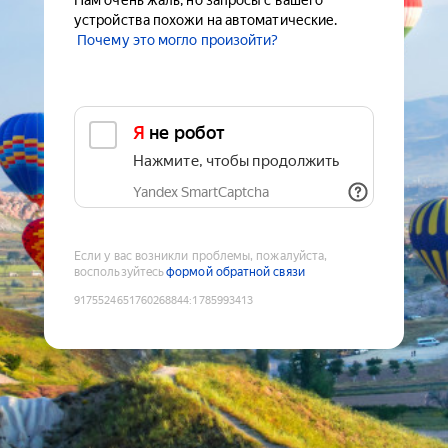
Нам очень жаль, но запросы с вашего
устройства похожи на автоматические.
Почему это могло произойти?
Я не робот
Нажмите, чтобы продолжить
Yandex SmartCaptcha
Если у вас возникли проблемы, пожалуйста,
воспользуйтесь
формой обратной связи
9175524651760268844
:
1785993413