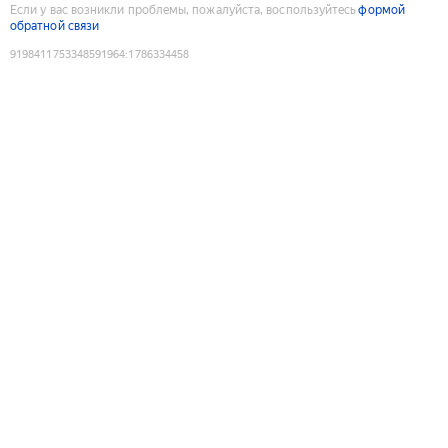
Если у вас возникли проблемы, пожалуйста, воспользуйтесь
формой
обратной связи
9198411753348591964
:
1786334458