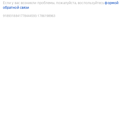
Если у вас возникли проблемы, пожалуйста, воспользуйтесь
формой
обратной связи
9189318841778444593
:
1786198963