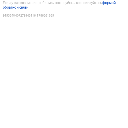
Если у вас возникли проблемы, пожалуйста, воспользуйтесь
формой
обратной связи
9193540407279943116
:
1786261869