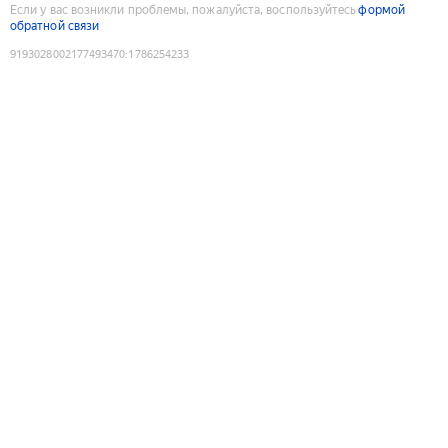
Если у вас возникли проблемы, пожалуйста, воспользуйтесь
формой
обратной связи
9193028002177493470
:
1786254233