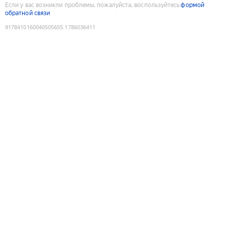
Если у вас возникли проблемы, пожалуйста, воспользуйтесь
формой
обратной связи
9178410160040505655
:
1786036411