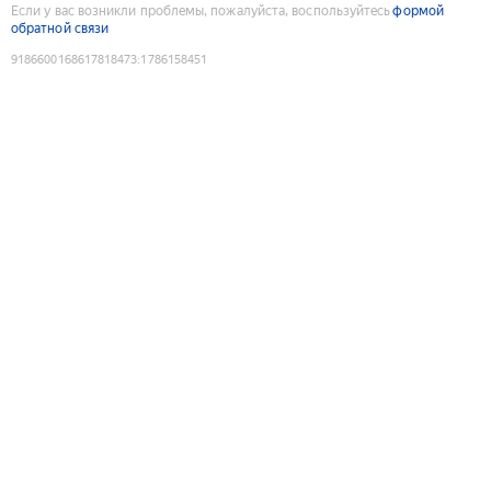
Если у вас возникли проблемы, пожалуйста, воспользуйтесь
формой
обратной связи
9186600168617818473
:
1786158451