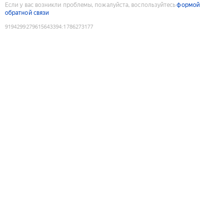
Если у вас возникли проблемы, пожалуйста, воспользуйтесь
формой
обратной связи
9194299279615643394
:
1786273177