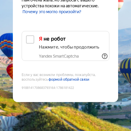
Нам очень жаль, но запросы с вашего
устройства похожи на автоматические.
Почему это могло произойти?
Я не робот
Нажмите, чтобы продолжить
Yandex SmartCaptcha
Если у вас возникли проблемы, пожалуйста,
воспользуйтесь
формой обратной связи
9188141708683793164
:
1786181422