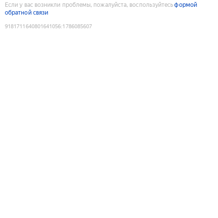
Если у вас возникли проблемы, пожалуйста, воспользуйтесь
формой
обратной связи
9181711640801641056
:
1786085607