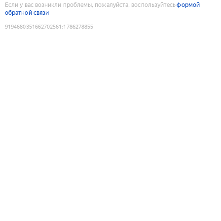
Если у вас возникли проблемы, пожалуйста, воспользуйтесь
формой
обратной связи
9194680351662702561
:
1786278855