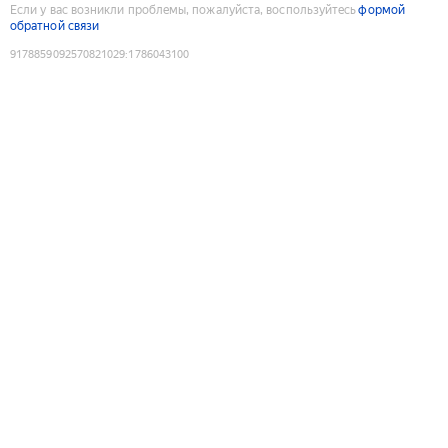
Если у вас возникли проблемы, пожалуйста, воспользуйтесь
формой
обратной связи
9178859092570821029
:
1786043100