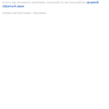
Если у вас возникли проблемы, пожалуйста, воспользуйтесь
формой
обратной связи
9189847497358194460
:
1786206840