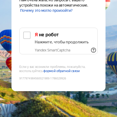
Нам очень жаль, но запросы с вашего
устройства похожи на автоматические.
Почему это могло произойти?
Я не робот
Нажмите, чтобы продолжить
Yandex SmartCaptcha
Если у вас возникли проблемы, пожалуйста,
воспользуйтесь
формой обратной связи
9177974984560021989
:
1786029926