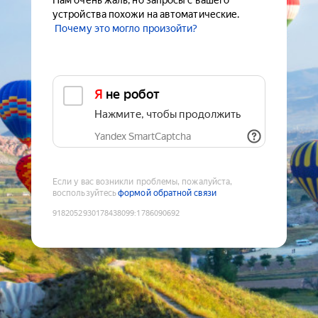
Нам очень жаль, но запросы с вашего
устройства похожи на автоматические.
Почему это могло произойти?
Я не робот
Нажмите, чтобы продолжить
Yandex SmartCaptcha
Если у вас возникли проблемы, пожалуйста,
воспользуйтесь
формой обратной связи
9182052930178438099
:
1786090692