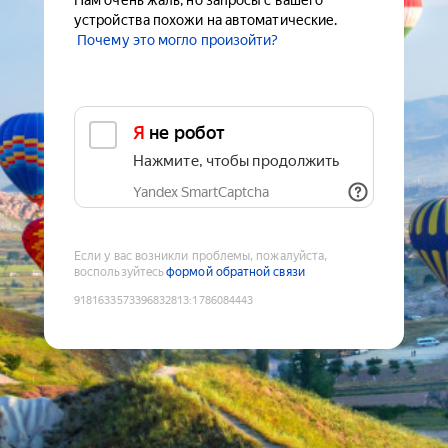
Нам очень жаль, но запросы с вашего
устройства похожи на автоматические.
Почему это могло произойти?
Я не робот
Нажмите, чтобы продолжить
Yandex SmartCaptcha
Если у вас возникли проблемы, пожалуйста,
воспользуйтесь
формой обратной связи
9181633573396832813
:
1786084443