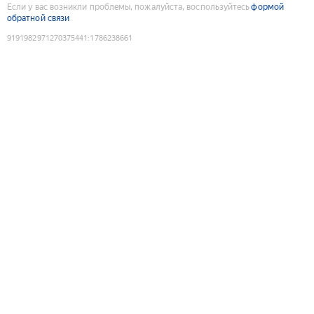
Если у вас возникли проблемы, пожалуйста, воспользуйтесь
формой
обратной связи
9191982971270375441
:
1786238661