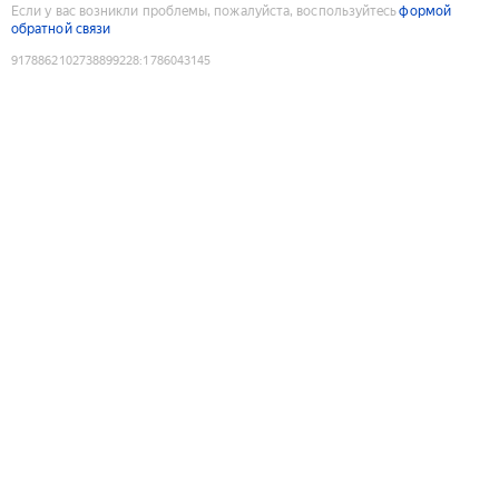
Если у вас возникли проблемы, пожалуйста, воспользуйтесь
формой
обратной связи
9178862102738899228
:
1786043145