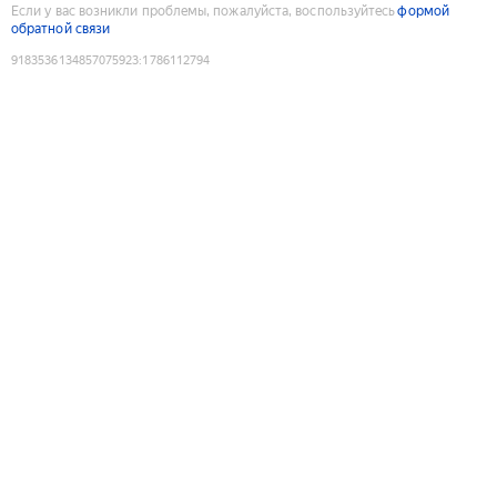
Если у вас возникли проблемы, пожалуйста, воспользуйтесь
формой
обратной связи
9183536134857075923
:
1786112794