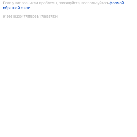
Если у вас возникли проблемы, пожалуйста, воспользуйтесь
формой
обратной связи
9198618230477558091
:
1786337534