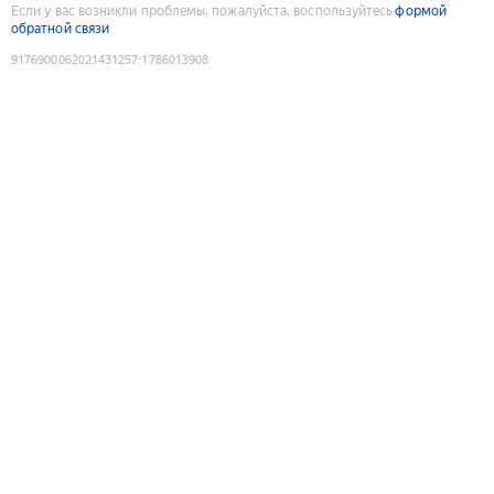
Если у вас возникли проблемы, пожалуйста, воспользуйтесь
формой
обратной связи
9176900062021431257
:
1786013908