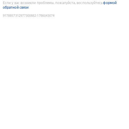
Если у вас возникли проблемы, пожалуйста, воспользуйтесь
формой
обратной связи
9178857312977300882
:
1786043074