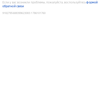
Если у вас возникли проблемы, пожалуйста, воспользуйтесь
формой
обратной связи
9182795688399623083
:
1786101760