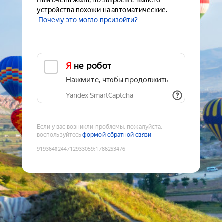
Нам очень жаль, но запросы с вашего
устройства похожи на автоматические.
Почему это могло произойти?
Я не робот
Нажмите, чтобы продолжить
Yandex SmartCaptcha
Если у вас возникли проблемы, пожалуйста,
воспользуйтесь
формой обратной связи
9193648244712933059
:
1786263476