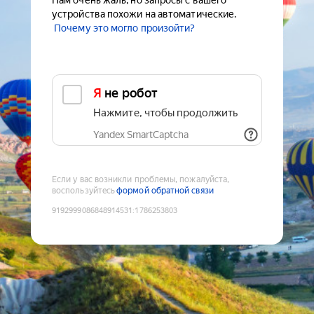
Нам очень жаль, но запросы с вашего
устройства похожи на автоматические.
Почему это могло произойти?
Я не робот
Нажмите, чтобы продолжить
Yandex SmartCaptcha
Если у вас возникли проблемы, пожалуйста,
воспользуйтесь
формой обратной связи
9192999086848914531
:
1786253803