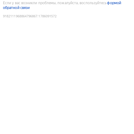
Если у вас возникли проблемы, пожалуйста, воспользуйтесь
формой
обратной связи
9182111968864796867
:
1786091572