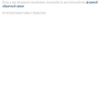
Если у вас возникли проблемы, пожалуйста, воспользуйтесь
формой
обратной связи
9173769275406714665
:
1785967256