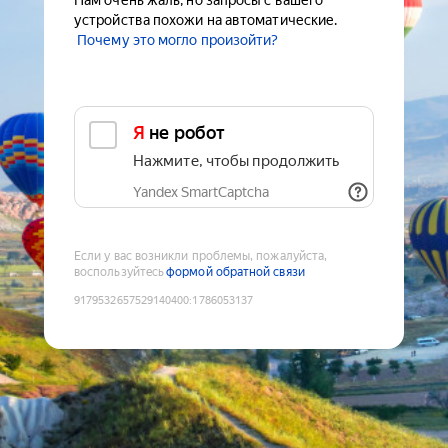
Нам очень жаль, но запросы с вашего
устройства похожи на автоматические.
Почему это могло произойти?
Я не робот
Нажмите, чтобы продолжить
Yandex SmartCaptcha
Если у вас возникли проблемы, пожалуйста,
воспользуйтесь
формой обратной связи
9179532657529140400
:
1786053137