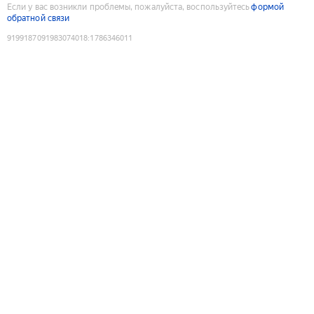
Если у вас возникли проблемы, пожалуйста, воспользуйтесь
формой
обратной связи
9199187091983074018
:
1786346011