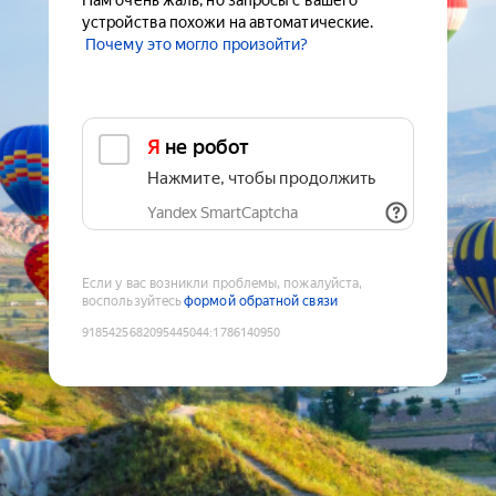
Нам очень жаль, но запросы с вашего
устройства похожи на автоматические.
Почему это могло произойти?
Я не робот
Нажмите, чтобы продолжить
Yandex SmartCaptcha
Если у вас возникли проблемы, пожалуйста,
воспользуйтесь
формой обратной связи
9185425682095445044
:
1786140950