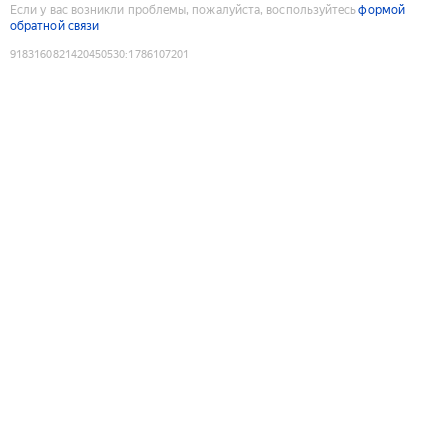
Если у вас возникли проблемы, пожалуйста, воспользуйтесь
формой
обратной связи
9183160821420450530
:
1786107201