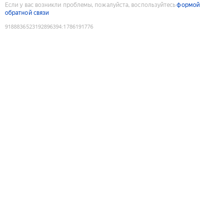
Если у вас возникли проблемы, пожалуйста, воспользуйтесь
формой
обратной связи
9188836523192896394
:
1786191776