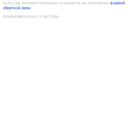
Если у вас возникли проблемы, пожалуйста, воспользуйтесь
формой
обратной связи
9194599386024381813
:
1786277649