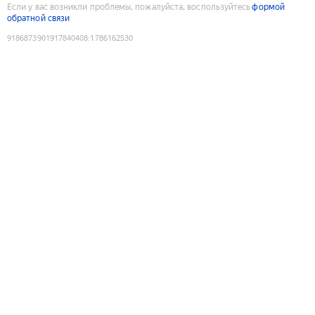
Если у вас возникли проблемы, пожалуйста, воспользуйтесь
формой
обратной связи
9186873901917840408
:
1786162530